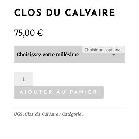
CLOS DU CALVAIRE
75,00
€
Choisissez votre millésime
quantité
de
AJOUTER AU PANIER
Clos
du
Calvaire
UGS :
Clos-du-Calvaire
Catégorie :
Millesimes