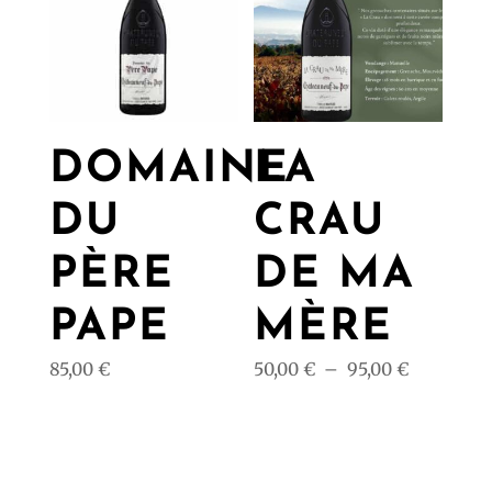
DOMAINE
LA
DU
CRAU
PÈRE
DE MA
PAPE
MÈRE
Plage
85,00
€
50,00
€
–
95,00
€
de
prix :
50,00 €
à