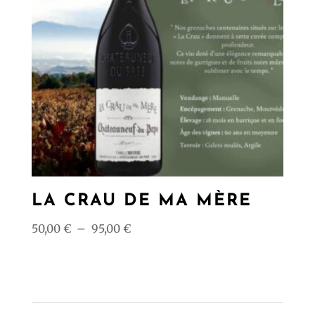
LA CRAU DE MA MÈRE
Plage
50,00
€
–
95,00
€
de
prix :
50,00 €
à